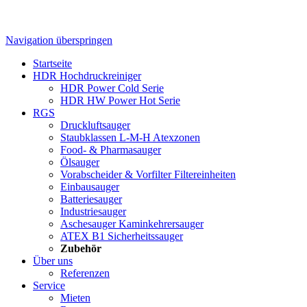
Navigation überspringen
Startseite
HDR Hochdruckreiniger
HDR Power Cold Serie
HDR HW Power Hot Serie
RGS
Druckluftsauger
Staubklassen L-M-H Atexzonen
Food- & Pharmasauger
Ölsauger
Vorabscheider & Vorfilter Filtereinheiten
Einbausauger
Batteriesauger
Industriesauger
Aschesauger Kaminkehrersauger
ATEX B1 Sicherheitssauger
Zubehör
Über uns
Referenzen
Service
Mieten