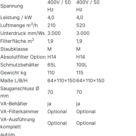
400V / 50
400V / 50
Spannung
Hz
Hz
Leistung / kW
4,0
4,0
3
Luftmenge m
/h
210
520
Unterdruck mm/Ws
3.000
3.000
2
Filterfläche m
1,9
1,9
Staubklasse
M
M
Absolutfilter Option
H14
H14
Schmutzbehälter
65L
100L
Gewicht kg
110
115
Maße L/B/H
64x110x150
64x110x150
Sauganschluss Ø
70
70
mm
VA-Behälter
ja
ja
VA-Filterkammer
Optional
Optional
VA-Ausführung
Optional
Optional
komplett
autom.