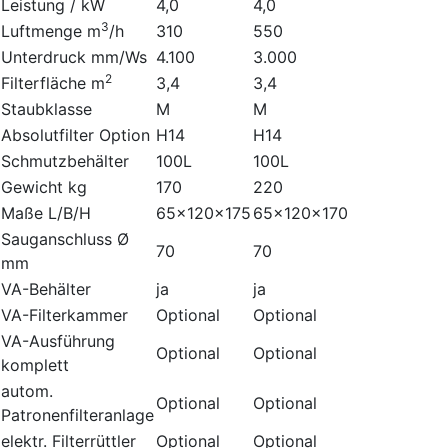
Leistung / kW
4,0
4,0
3
Luftmenge m
/h
310
550
Unterdruck mm/Ws
4.100
3.000
2
Filterfläche m
3,4
3,4
Staubklasse
M
M
Absolutfilter Option
H14
H14
Schmutzbehälter
100L
100L
Gewicht kg
170
220
Maße L/B/H
65x120x175
65x120x170
Sauganschluss Ø
70
70
mm
VA-Behälter
ja
ja
VA-Filterkammer
Optional
Optional
VA-Ausführung
Optional
Optional
komplett
autom.
Optional
Optional
Patronenfilteranlage
elektr. Filterrüttler
Optional
Optional