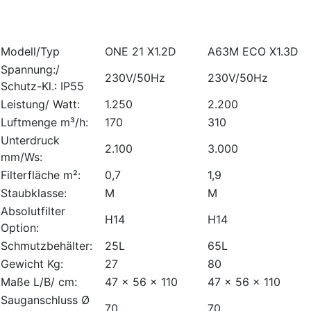
Modell/Typ
ONE 21 X1.2D
A63M ECO X1.3D
Spannung:/
230V/50Hz
230V/50Hz
Schutz-Kl.: IP55
Leistung/ Watt:
1.250
2.200
Luftmenge m³/h:
170
310
Unterdruck
2.100
3.000
mm/Ws:
Filterfläche m²:
0,7
1,9
Staubklasse:
M
M
Absolutfilter
H14
H14
Option:
Schmutzbehälter:
25L
65L
Gewicht Kg:
27
80
Maße L/B/ cm:
47 x 56 x 110
47 x 56 x 110
Sauganschluss Ø
70
70