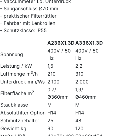
- Vaccummeter f.d. Unterdruck
- Sauganschluss Ø70 mm
- praktischer Filterrüttler
- Fahrbar mit Lenkrollen
- Schutzklasse: IP55
A236X1.3D
A336X1.3D
400V / 50
400V / 50
Spannung
Hz
Hz
Leistung / kW
1,5
2,2
3
Luftmenge m
/h
210
310
Unterdruck mm/Ws
2.100
2.000
0,7/
1,9/
2
Filterfläche m
Ø360mm
Ø460mm
Staubklasse
M
M
Absolutfilter Option
H14
H14
Schmutzbehälter
25L
48L
Gewicht kg
90
120