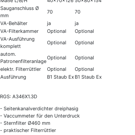
Maße L/B/H
40x70x126
50x80x154
Sauganschluss Ø
70
70
mm
VA-Behälter
ja
ja
VA-Filterkammer
Optional
Optional
VA-Ausführung
Optional
Optional
komplett
autom.
Optional
Optional
Patronenfilteranlage
elektr. Filterrüttler
Optional
Optional
Ausführung
B1 Staub Ex
B1 Staub Ex
RGS: A346X1.3D
- Seitenkanalverdichter dreiphasig
- Vaccummeter für den Unterdruck
- Sternfilter Ø460 mm
- praktischer Filterrüttler