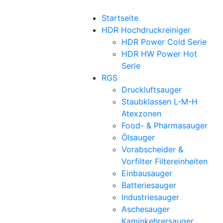
Startseite
HDR Hochdruckreiniger
HDR Power Cold Serie
HDR HW Power Hot
Serie
RGS
Druckluftsauger
Staubklassen L-M-H
Atexzonen
Food- & Pharmasauger
Ölsauger
Vorabscheider &
Vorfilter Filtereinheiten
Einbausauger
Batteriesauger
Industriesauger
Aschesauger
Kaminkehrersauger