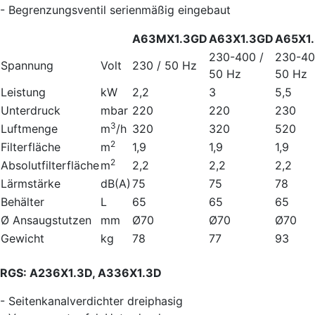
- Begrenzungsventil serienmäßig eingebaut
A63MX1.3GD
A63X1.3GD
A65X1
230-400 /
230-40
Spannung
Volt
230 / 50 Hz
50 Hz
50 Hz
Leistung
kW
2,2
3
5,5
Unterdruck
mbar
220
220
230
3
Luftmenge
m
/h
320
320
520
2
Filterfläche
m
1,9
1,9
1,9
2
Absolutfilterfläche
m
2,2
2,2
2,2
Lärmstärke
dB(A)
75
75
78
Behälter
L
65
65
65
Ø Ansaugstutzen
mm
Ø70
Ø70
Ø70
Gewicht
kg
78
77
93
RGS: A236X1.3D, A336X1.3D
- Seitenkanalverdichter dreiphasig