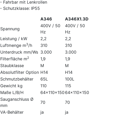
- Fahrbar mit Lenkrollen
- Schutzklasse: IP55
A346
A346X1.3D
400V / 50
400V / 50
Spannung
Hz
Hz
Leistung / kW
2,2
2,2
3
Luftmenge m
/h
310
310
Unterdruck mm/Ws
3.000
3.000
2
Filterfläche m
1,9
1,9
Staubklasse
M
M
Absolutfilter Option
H14
H14
Schmutzbehälter
65L
100L
Gewicht kg
110
115
Maße L/B/H
64x110x150
64x110x150
Sauganschluss Ø
70
70
mm
VA-Behälter
ja
ja