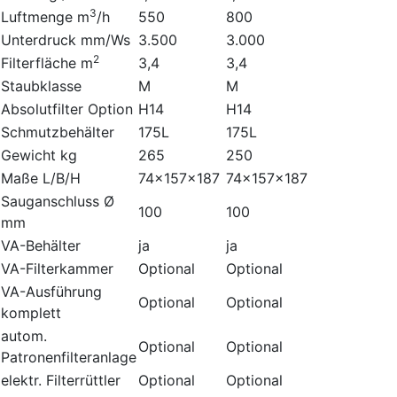
3
Luftmenge m
/h
550
800
Unterdruck mm/Ws
3.500
3.000
2
Filterfläche m
3,4
3,4
Staubklasse
M
M
Absolutfilter Option
H14
H14
Schmutzbehälter
175L
175L
Gewicht kg
265
250
Maße L/B/H
74x157x187
74x157x187
Sauganschluss Ø
100
100
mm
VA-Behälter
ja
ja
VA-Filterkammer
Optional
Optional
VA-Ausführung
Optional
Optional
komplett
autom.
Optional
Optional
Patronenfilteranlage
elektr. Filterrüttler
Optional
Optional