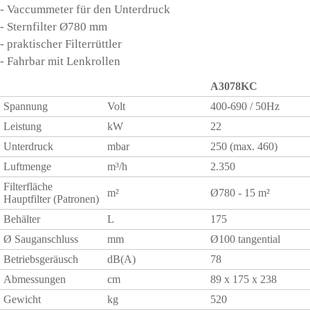
- Vaccummeter für den Unterdruck
- Sternfilter Ø780 mm
- praktischer Filterrüttler
- Fahrbar mit Lenkrollen
A3078KC
Spannung
Volt
400-690 / 50Hz
Leistung
kW
22
Unterdruck
mbar
250 (max. 460)
Luftmenge
m³/h
2.350
Filterfläche
m²
Ø780 - 15 m²
Hauptfilter (Patronen)
Behälter
L
175
Ø Sauganschluss
mm
Ø100 tangential
Betriebsgeräusch
dB(A)
78
Abmessungen
cm
89 x 175 x 238
Gewicht
kg
520