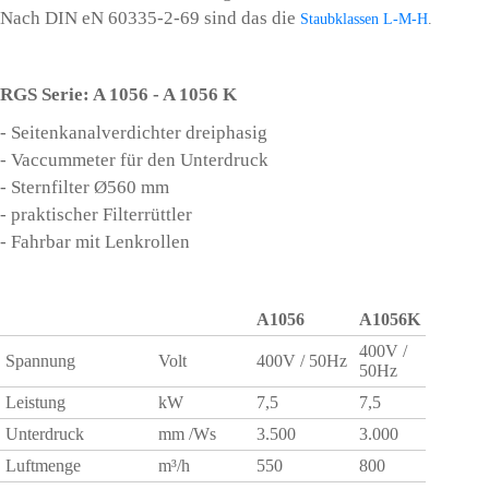
Nach DIN eN 60335-2-69 sind das die
Staubklassen L-M-H
.
RGS Serie: A 1056 - A 1056 K
- Seitenkanalverdichter dreiphasig
- Vaccummeter für den Unterdruck
- Sternfilter Ø560 mm
- praktischer Filterrüttler
- Fahrbar mit Lenkrollen
A1056
A1056K
400V /
Spannung
Volt
400V / 50Hz
50Hz
Leistung
kW
7,5
7,5
Unterdruck
mm /Ws
3.500
3.000
Luftmenge
m³/h
550
800