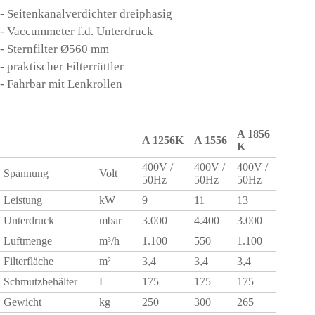
- Seitenkanalverdichter dreiphasig
- Vaccummeter f.d. Unterdruck
- Sternfilter Ø560 mm
- praktischer Filterrüttler
- Fahrbar mit Lenkrollen
A 1856
A 1256K
A 1556
K
400V /
400V /
400V /
Spannung
Volt
50Hz
50Hz
50Hz
Leistung
kW
9
11
13
Unterdruck
mbar
3.000
4.400
3.000
Luftmenge
m³/h
1.100
550
1.100
Filterfläche
m²
3,4
3,4
3,4
Schmutzbehälter
L
175
175
175
Gewicht
kg
250
300
265