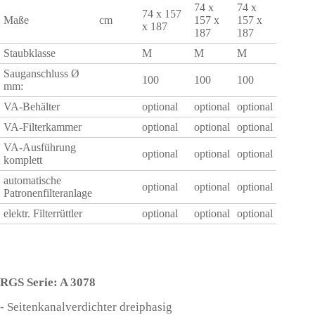
74 x
74 x
74 x 157
Maße
cm
157 x
157 x
x 187
187
187
Staubklasse
M
M
M
Sauganschluss Ø
100
100
100
mm:
VA-Behälter
optional
optional
optional
VA-Filterkammer
optional
optional
optional
VA-Ausführung
optional
optional
optional
komplett
automatische
optional
optional
optional
Patronenfilteranlage
elektr. Filterrüttler
optional
optional
optional
RGS Serie: A 3078
- Seitenkanalverdichter dreiphasig