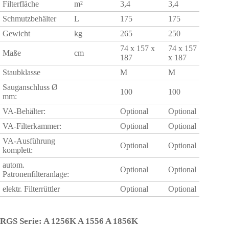
Filterfläche
m²
3,4
3,4
Schmutzbehälter
L
175
175
Gewicht
kg
265
250
74 x 157 x
74 x 157
Maße
cm
187
x 187
Staubklasse
M
M
Sauganschluss Ø
100
100
mm:
VA-Behälter:
Optional
Optional
VA-Filterkammer:
Optional
Optional
VA-Ausführung
Optional
Optional
komplett:
autom.
Optional
Optional
Patronenfilteranlage:
elektr. Filterrüttler
Optional
Optional
RGS Serie: A 1256K A 1556 A 1856K