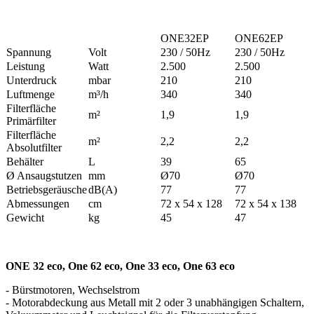
ONE32EP
ONE62EP
Spannung
Volt
230 / 50Hz
230 / 50Hz
Leistung
Watt
2.500
2.500
Unterdruck
mbar
210
210
Luftmenge
m³/h
340
340
Filterfläche
m²
1,9
1,9
Primärfilter
Filterfläche
m²
2,2
2,2
Absolutfilter
Behälter
L
39
65
Ø Ansaugstutzen
mm
Ø70
Ø70
Betriebsgeräusche
dB(A)
77
77
Abmessungen
cm
72 x 54 x 128
72 x 54 x 138
Gewicht
kg
45
47
ONE 32 eco, One 62 eco, One 33 eco, One 63 eco
- Bürstmotoren, Wechselstrom
- Motorabdeckung aus Metall mit 2 oder 3 unabhängigen Schaltern,