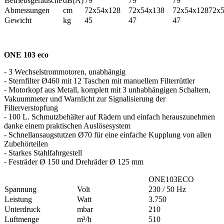
Betriebsgeräusche
dB(A)
79
79
79
Abmessungen
cm
72x54x128
72x54x138
72x54x12872x
Gewicht
kg
45
47
47
ONE 103 eco
- 3 Wechselstrommotoren, unabhängig
- Sternfilter Ø460 mit 12 Taschen mit manuellem Filterrüttler
- Motorkopf aus Metall, komplett mit 3 unhabhängigen Schaltern,
Vakuummeter und Warnlicht zur Signalisierung der
Filterverstopfung
- 100 L. Schmutzbehälter auf Rädern und einfach herauszunehmen
danke einem praktischen Auslösesystem
- Schnellansaugstutzen Ø70 für eine einfache Kupplung von allen
Zubehörteilen
- Starkes Stahlfahrgestell
- Festräder Ø 150 und Drehräder Ø 125 mm
ONE103ECO
Spannung
Volt
230 / 50 Hz
Leistung
Watt
3.750
Unterdruck
mbar
210
Luftmenge
m³/h
510