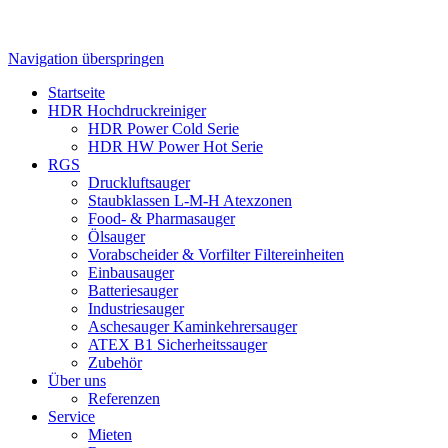
Navigation überspringen
Startseite
HDR Hochdruckreiniger
HDR Power Cold Serie
HDR HW Power Hot Serie
RGS
Druckluftsauger
Staubklassen L-M-H Atexzonen
Food- & Pharmasauger
Ölsauger
Vorabscheider & Vorfilter Filtereinheiten
Einbausauger
Batteriesauger
Industriesauger
Aschesauger Kaminkehrersauger
ATEX B1 Sicherheitssauger
Zubehör
Über uns
Referenzen
Service
Mieten