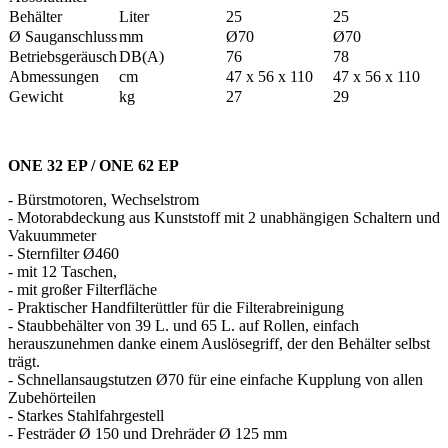
Behälter
Liter
25
25
Ø Sauganschluss
mm
Ø70
Ø70
Betriebsgeräusch
DB(A)
76
78
Abmessungen
cm
47 x 56 x 110
47 x 56 x 110
Gewicht
kg
27
29
ONE 32 EP / ONE 62 EP
- Bürstmotoren, Wechselstrom
- Motorabdeckung aus Kunststoff mit 2 unabhängigen Schaltern und
Vakuummeter
- Sternfilter Ø460
- mit 12 Taschen,
- mit großer Filterfläche
- Praktischer Handfilterüttler für die Filterabreinigung
- Staubbehälter von 39 L. und 65 L. auf Rollen, einfach
herauszunehmen danke einem Auslösegriff, der den Behälter selbst
trägt.
- Schnellansaugstutzen Ø70 für eine einfache Kupplung von allen
Zubehörteilen
- Starkes Stahlfahrgestell
- Festräder Ø 150 und Drehräder Ø 125 mm